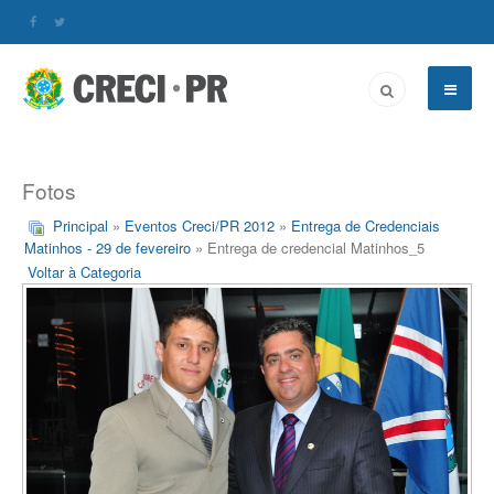
Fotos
Principal
»
Eventos Creci/PR 2012
»
Entrega de Credenciais
Matinhos - 29 de fevereiro
» Entrega de credencial Matinhos_5
Voltar à Categoria