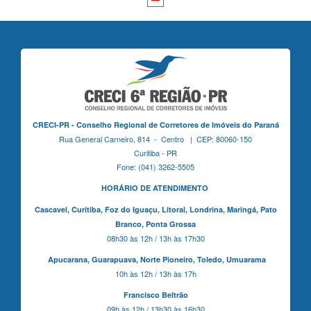
CRECI-PR - Conselho Regional de Corretores de Imóveis do Paraná
Rua General Carneiro, 814 - Centro | CEP: 80060-150
Curitiba - PR
Fone: (041) 3262-5505
HORÁRIO DE ATENDIMENTO
Cascavel,
Curitiba,
Foz do Iguaçu,
Litoral, Londrina, Maringá,
Pato
Branco,
Ponta Grossa
08h30 às 12h / 13h às 17h30
Apucarana,
Guarapuava,
Norte Pioneiro,
Toledo, Umuarama
10h às 12h / 13h às 17h
Francisco Beltrão
09h às 12h / 13h30 às 16h30