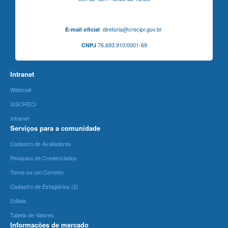
diretoria@crecipr.gov.br
E-mail oficial
76.693.910/0001-69
CNPJ
Intranet
Webmail
SISCRECI
Intranet
Serviços para a comunidade
Cadastro de Avaliadores
Pesquisa de Credenciados
Torne-se um Corretor
Cadastro de Estagiários (2)
Editais
Tabela de Valores
Informações de mercado