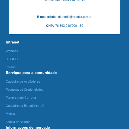
diretoria@crecipr.gov.br
E-mail oficial
76.693.910/0001-69
CNPJ
Intranet
Webmail
SISCRECI
Intranet
Serviços para a comunidade
Cadastro de Avaliadores
Pesquisa de Credenciados
Torne-se um Corretor
Cadastro de Estagiários (2)
Editais
Tabela de Valores
Informações de mercado