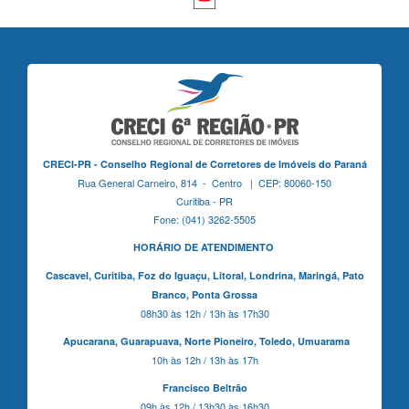
CRECI-PR - Conselho Regional de Corretores de Imóveis do Paraná
Rua General Carneiro, 814 - Centro | CEP: 80060-150
Curitiba - PR
Fone: (041) 3262-5505
HORÁRIO DE ATENDIMENTO
Cascavel,
Curitiba,
Foz do Iguaçu,
Litoral, Londrina, Maringá,
Pato
Branco,
Ponta Grossa
08h30 às 12h / 13h às 17h30
Apucarana,
Guarapuava,
Norte Pioneiro,
Toledo, Umuarama
10h às 12h / 13h às 17h
Francisco Beltrão
09h às 12h / 13h30 às 16h30