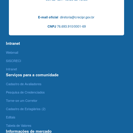
diretoria@crecipr.gov.br
E-mail oficial
76.693.910/0001-69
CNPJ
Intranet
Webmail
SISCRECI
Intranet
Serviços para a comunidade
Cadastro de Avaliadores
Pesquisa de Credenciados
Torne-se um Corretor
Cadastro de Estagiários (2)
Editais
Tabela de Valores
Informações de mercado