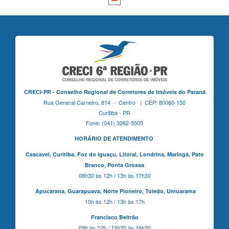
CRECI-PR - Conselho Regional de Corretores de Imóveis do Paraná
Rua General Carneiro, 814 - Centro | CEP: 80060-150
Curitiba - PR
Fone: (041) 3262-5505
HORÁRIO DE ATENDIMENTO
Cascavel,
Curitiba,
Foz do Iguaçu,
Litoral, Londrina, Maringá,
Pato
Branco,
Ponta Grossa
08h30 às 12h / 13h às 17h30
Apucarana,
Guarapuava,
Norte Pioneiro,
Toledo, Umuarama
10h às 12h / 13h às 17h
Francisco Beltrão
09h às 12h / 13h30 às 16h30