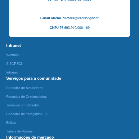
diretoria@crecipr.gov.br
E-mail oficial
76.693.910/0001-69
CNPJ
Intranet
Webmail
SISCRECI
Intranet
Serviços para a comunidade
Cadastro de Avaliadores
Pesquisa de Credenciados
Torne-se um Corretor
Cadastro de Estagiários (2)
Editais
Tabela de Valores
Informações de mercado