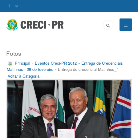
Fotos
Principal
»
Eventos Creci/PR 2012
»
Entrega de Credenciais
Matinhos - 29 de fevereiro
» Entrega de credencial Matinhos_4
Voltar à Categoria