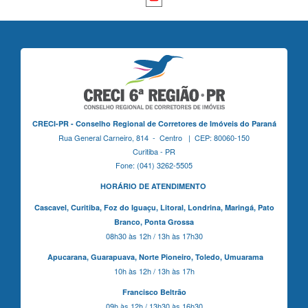
CRECI-PR - Conselho Regional de Corretores de Imóveis do Paraná
Rua General Carneiro, 814 - Centro | CEP: 80060-150
Curitiba - PR
Fone: (041) 3262-5505
HORÁRIO DE ATENDIMENTO
Cascavel,
Curitiba,
Foz do Iguaçu,
Litoral, Londrina, Maringá,
Pato
Branco,
Ponta Grossa
08h30 às 12h / 13h às 17h30
Apucarana,
Guarapuava,
Norte Pioneiro,
Toledo, Umuarama
10h às 12h / 13h às 17h
Francisco Beltrão
09h às 12h / 13h30 às 16h30