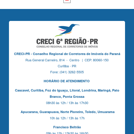
CRECI-PR - Conselho Regional de Corretores de Imóveis do Paraná
Rua General Carneiro, 814 - Centro | CEP: 80060-150
Curitiba - PR
Fone: (041) 3262-5505
HORÁRIO DE ATENDIMENTO
Cascavel,
Curitiba,
Foz do Iguaçu,
Litoral, Londrina, Maringá,
Pato
Branco,
Ponta Grossa
08h30 às 12h / 13h às 17h30
Apucarana,
Guarapuava,
Norte Pioneiro,
Toledo, Umuarama
10h às 12h / 13h às 17h
Francisco Beltrão
09h às 12h / 13h30 às 16h30