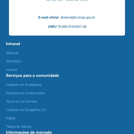
diretoria@crecipr.gov.br
E-mail oficial
76.693.910/0001-69
CNPJ
Intranet
Webmail
SISCRECI
Intranet
Serviços para a comunidade
Cadastro de Avaliadores
Pesquisa de Credenciados
Torne-se um Corretor
Cadastro de Estagiários (2)
Editais
Tabela de Valores
Informações de mercado