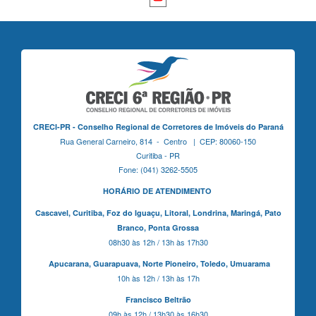
CRECI-PR - Conselho Regional de Corretores de Imóveis do Paraná
Rua General Carneiro, 814 - Centro | CEP: 80060-150
Curitiba - PR
Fone: (041) 3262-5505
HORÁRIO DE ATENDIMENTO
Cascavel,
Curitiba,
Foz do Iguaçu,
Litoral, Londrina, Maringá,
Pato
Branco,
Ponta Grossa
08h30 às 12h / 13h às 17h30
Apucarana,
Guarapuava,
Norte Pioneiro,
Toledo, Umuarama
10h às 12h / 13h às 17h
Francisco Beltrão
09h às 12h / 13h30 às 16h30