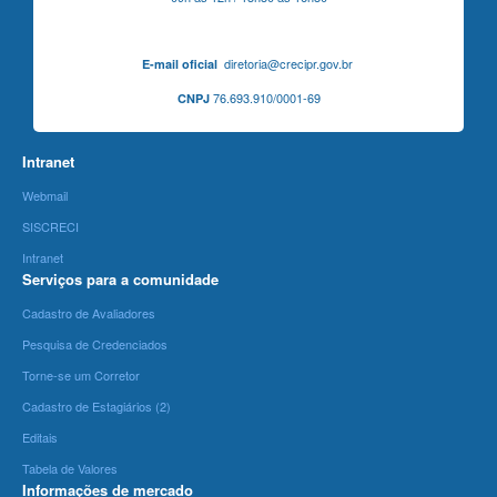
diretoria@crecipr.gov.br
E-mail oficial
76.693.910/0001-69
CNPJ
Intranet
Webmail
SISCRECI
Intranet
Serviços para a comunidade
Cadastro de Avaliadores
Pesquisa de Credenciados
Torne-se um Corretor
Cadastro de Estagiários (2)
Editais
Tabela de Valores
Informações de mercado