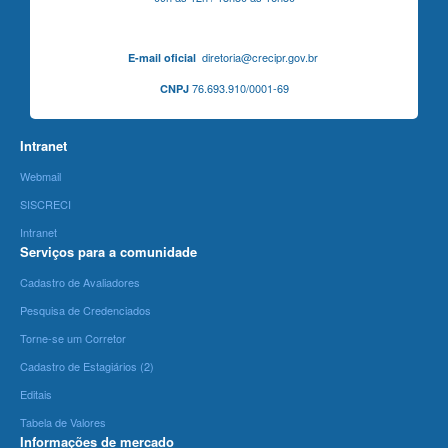
diretoria@crecipr.gov.br
E-mail oficial
76.693.910/0001-69
CNPJ
Intranet
Webmail
SISCRECI
Intranet
Serviços para a comunidade
Cadastro de Avaliadores
Pesquisa de Credenciados
Torne-se um Corretor
Cadastro de Estagiários (2)
Editais
Tabela de Valores
Informações de mercado