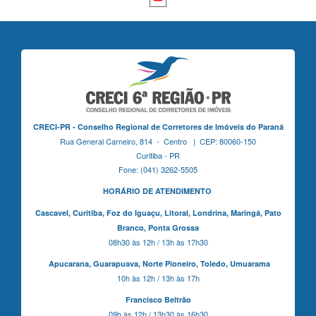
CRECI-PR - Conselho Regional de Corretores de Imóveis do Paraná
Rua General Carneiro, 814 - Centro | CEP: 80060-150
Curitiba - PR
Fone: (041) 3262-5505
HORÁRIO DE ATENDIMENTO
Cascavel,
Curitiba,
Foz do Iguaçu,
Litoral, Londrina, Maringá,
Pato
Branco,
Ponta Grossa
08h30 às 12h / 13h às 17h30
Apucarana,
Guarapuava,
Norte Pioneiro,
Toledo, Umuarama
10h às 12h / 13h às 17h
Francisco Beltrão
09h às 12h / 13h30 às 16h30