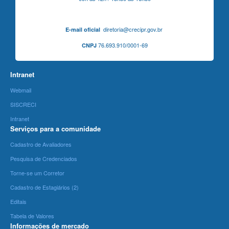
diretoria@crecipr.gov.br
E-mail oficial
76.693.910/0001-69
CNPJ
Intranet
Webmail
SISCRECI
Intranet
Serviços para a comunidade
Cadastro de Avaliadores
Pesquisa de Credenciados
Torne-se um Corretor
Cadastro de Estagiários (2)
Editais
Tabela de Valores
Informações de mercado