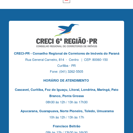
CRECI-PR - Conselho Regional de Corretores de Imóveis do Paraná
Rua General Carneiro, 814 - Centro | CEP: 80060-150
Curitiba - PR
Fone: (041) 3262-5505
HORÁRIO DE ATENDIMENTO
Cascavel,
Curitiba,
Foz do Iguaçu,
Litoral, Londrina, Maringá,
Pato
Branco,
Ponta Grossa
08h30 às 12h / 13h às 17h30
Apucarana,
Guarapuava,
Norte Pioneiro,
Toledo, Umuarama
10h às 12h / 13h às 17h
Francisco Beltrão
09h às 12h / 13h30 às 16h30