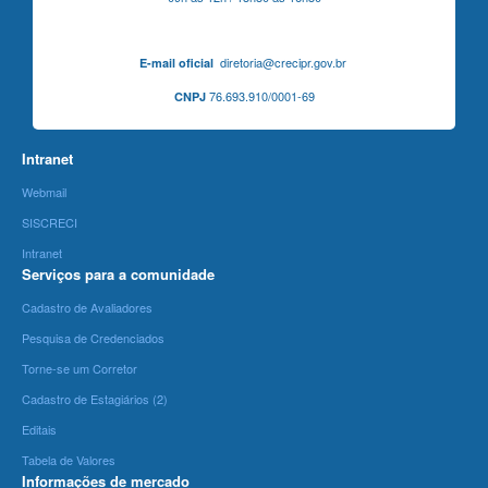
diretoria@crecipr.gov.br
E-mail oficial
76.693.910/0001-69
CNPJ
Intranet
Webmail
SISCRECI
Intranet
Serviços para a comunidade
Cadastro de Avaliadores
Pesquisa de Credenciados
Torne-se um Corretor
Cadastro de Estagiários (2)
Editais
Tabela de Valores
Informações de mercado