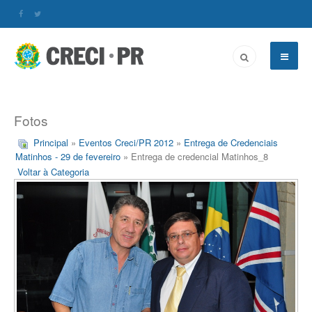
Fotos
Principal
»
Eventos Creci/PR 2012
»
Entrega de Credenciais
Matinhos - 29 de fevereiro
» Entrega de credencial Matinhos_8
Voltar à Categoria