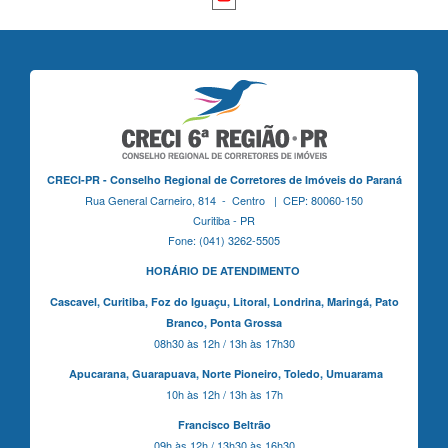
CRECI-PR - Conselho Regional de Corretores de Imóveis do Paraná
Rua General Carneiro, 814 - Centro | CEP: 80060-150
Curitiba - PR
Fone: (041) 3262-5505
HORÁRIO DE ATENDIMENTO
Cascavel,
Curitiba,
Foz do Iguaçu,
Litoral, Londrina, Maringá,
Pato
Branco,
Ponta Grossa
08h30 às 12h / 13h às 17h30
Apucarana,
Guarapuava,
Norte Pioneiro,
Toledo, Umuarama
10h às 12h / 13h às 17h
Francisco Beltrão
09h às 12h / 13h30 às 16h30