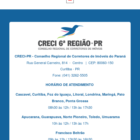
CRECI-PR - Conselho Regional de Corretores de Imóveis do Paraná
Rua General Carneiro, 814 - Centro | CEP: 80060-150
Curitiba - PR
Fone: (041) 3262-5505
HORÁRIO DE ATENDIMENTO
Cascavel,
Curitiba,
Foz do Iguaçu,
Litoral, Londrina, Maringá,
Pato
Branco,
Ponta Grossa
08h30 às 12h / 13h às 17h30
Apucarana,
Guarapuava,
Norte Pioneiro,
Toledo, Umuarama
10h às 12h / 13h às 17h
Francisco Beltrão
09h às 12h / 13h30 às 16h30