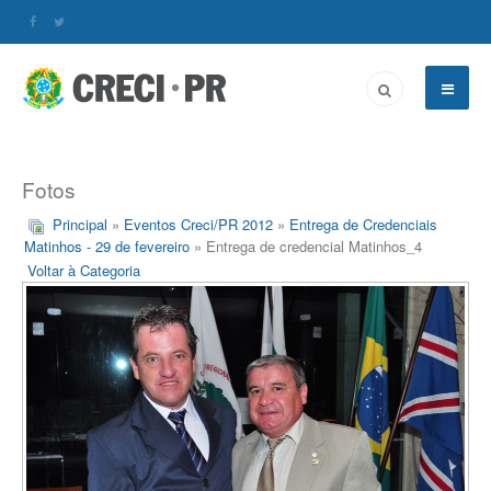
Fotos
Principal
»
Eventos Creci/PR 2012
»
Entrega de Credenciais
Matinhos - 29 de fevereiro
» Entrega de credencial Matinhos_4
Voltar à Categoria