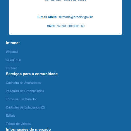
diretoria@crecipr.gov.br
E-mail oficial
76.693.910/0001-69
CNPJ
Intranet
Webmail
SISCRECI
Intranet
Serviços para a comunidade
Cadastro de Avaliadores
Pesquisa de Credenciados
Torne-se um Corretor
Cadastro de Estagiários (2)
Editais
Tabela de Valores
Informações de mercado