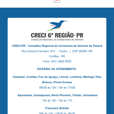
CRECI-PR - Conselho Regional de Corretores de Imóveis do Paraná
Rua General Carneiro, 814 - Centro | CEP: 80060-150
Curitiba - PR
Fone: (041) 3262-5505
HORÁRIO DE ATENDIMENTO
Cascavel,
Curitiba,
Foz do Iguaçu,
Litoral, Londrina, Maringá,
Pato
Branco,
Ponta Grossa
08h30 às 12h / 13h às 17h30
Apucarana,
Guarapuava,
Norte Pioneiro,
Toledo, Umuarama
10h às 12h / 13h às 17h
Francisco Beltrão
09h às 12h / 13h30 às 16h30