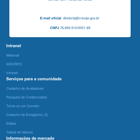
diretoria@crecipr.gov.br
E-mail oficial
76.693.910/0001-69
CNPJ
Intranet
Webmail
SISCRECI
Intranet
Serviços para a comunidade
Cadastro de Avaliadores
Pesquisa de Credenciados
Torne-se um Corretor
Cadastro de Estagiários (2)
Editais
Tabela de Valores
Informações de mercado