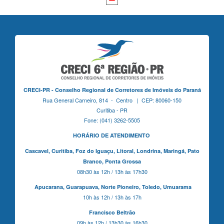
CRECI-PR - Conselho Regional de Corretores de Imóveis do Paraná
Rua General Carneiro, 814 - Centro | CEP: 80060-150
Curitiba - PR
Fone: (041) 3262-5505
HORÁRIO DE ATENDIMENTO
Cascavel,
Curitiba,
Foz do Iguaçu,
Litoral, Londrina, Maringá,
Pato
Branco,
Ponta Grossa
08h30 às 12h / 13h às 17h30
Apucarana,
Guarapuava,
Norte Pioneiro,
Toledo, Umuarama
10h às 12h / 13h às 17h
Francisco Beltrão
09h às 12h / 13h30 às 16h30