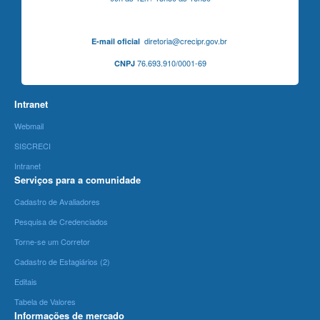
diretoria@crecipr.gov.br
E-mail oficial
76.693.910/0001-69
CNPJ
Intranet
Webmail
SISCRECI
Intranet
Serviços para a comunidade
Cadastro de Avaliadores
Pesquisa de Credenciados
Torne-se um Corretor
Cadastro de Estagiários (2)
Editais
Tabela de Valores
Informações de mercado