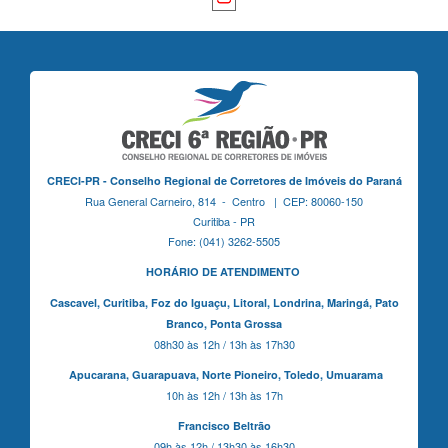
CRECI-PR - Conselho Regional de Corretores de Imóveis do Paraná
Rua General Carneiro, 814 - Centro | CEP: 80060-150
Curitiba - PR
Fone: (041) 3262-5505
HORÁRIO DE ATENDIMENTO
Cascavel,
Curitiba,
Foz do Iguaçu,
Litoral, Londrina, Maringá,
Pato
Branco,
Ponta Grossa
08h30 às 12h / 13h às 17h30
Apucarana,
Guarapuava,
Norte Pioneiro,
Toledo, Umuarama
10h às 12h / 13h às 17h
Francisco Beltrão
09h às 12h / 13h30 às 16h30