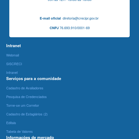
diretoria@crecipr.gov.br
E-mail oficial
76.693.910/0001-69
CNPJ
Intranet
Webmail
SISCRECI
Intranet
Serviços para a comunidade
Cadastro de Avaliadores
Pesquisa de Credenciados
Torne-se um Corretor
Cadastro de Estagiários (2)
Editais
Tabela de Valores
Informações de mercado