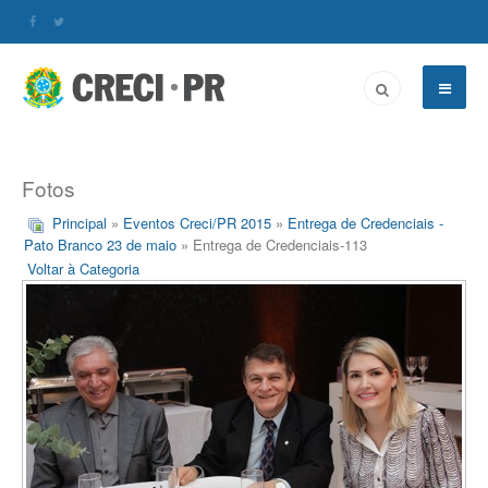
Fotos
Principal
»
Eventos Creci/PR 2015
»
Entrega de Credenciais -
Pato Branco 23 de maio
» Entrega de Credenciais-113
Voltar à Categoria