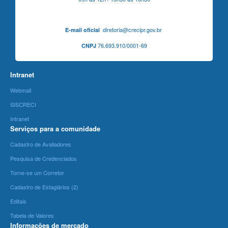
diretoria@crecipr.gov.br
E-mail oficial
76.693.910/0001-69
CNPJ
Intranet
Webmail
SISCRECI
Intranet
Serviços para a comunidade
Cadastro de Avaliadores
Pesquisa de Credenciados
Torne-se um Corretor
Cadastro de Estagiários (2)
Editais
Tabela de Valores
Informações de mercado