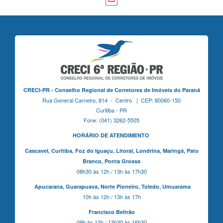
CRECI-PR - Conselho Regional de Corretores de Imóveis do Paraná
Rua General Carneiro, 814 - Centro | CEP: 80060-150
Curitiba - PR
Fone: (041) 3262-5505
HORÁRIO DE ATENDIMENTO
Cascavel,
Curitiba,
Foz do Iguaçu,
Litoral, Londrina, Maringá,
Pato
Branco,
Ponta Grossa
08h30 às 12h / 13h às 17h30
Apucarana,
Guarapuava,
Norte Pioneiro,
Toledo, Umuarama
10h às 12h / 13h às 17h
Francisco Beltrão
09h às 12h / 13h30 às 16h30