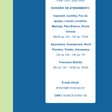
Fone: (041) 3262-5505
HORÁRIO DE ATENDIMENTO
Cascavel,
Curitiba,
Foz do
Iguaçu,
Litoral, Londrina,
Maringá,
Pato Branco,
Ponta
Grossa
08h30 às 12h / 13h às 17h30
Apucarana,
Guarapuava,
Norte
Pioneiro,
Toledo, Umuarama
10h às 12h / 13h às 17h
Francisco Beltrão
09h às 12h / 13h30 às 16h30
E-mail oficial
diretoria@crecipr.gov.br
76.693.910/0001-69
CNPJ