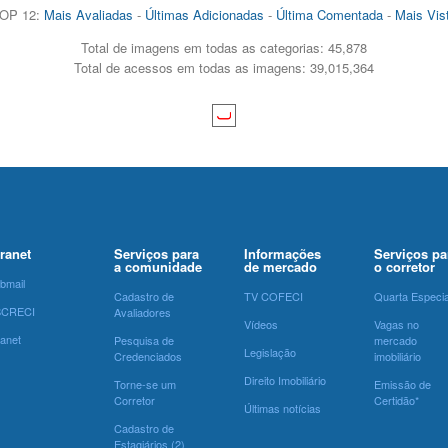
OP 12:
Mais Avaliadas
-
Últimas Adicionadas
-
Última Comentada
-
Mais Vis
Total de imagens em todas as categorias: 45,878
Total de acessos em todas as imagens: 39,015,364
tranet
Serviços para
Informações
Serviços pa
a comunidade
de mercado
o corretor
bmail
Cadastro de
TV COFECI
Quarta Especia
SCRECI
Avaliadores
Vídeos
Vagas no
ranet
Pesquisa de
mercado
Legislação
Credenciados
imobiliário
Direito Imobiliário
Torne-se um
Emissão de
Corretor
Certidão*
Últimas notícias
Cadastro de
Estagiários (2)