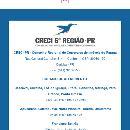
CRECI-PR - Conselho Regional de Corretores de Imóveis do Paraná
Rua General Carneiro, 814 - Centro | CEP: 80060-150
Curitiba - PR
Fone: (041) 3262-5505
HORÁRIO DE ATENDIMENTO
Cascavel,
Curitiba,
Foz do Iguaçu,
Litoral, Londrina, Maringá,
Pato
Branco,
Ponta Grossa
08h30 às 12h / 13h às 17h30
Apucarana,
Guarapuava,
Norte Pioneiro,
Toledo, Umuarama
10h às 12h / 13h às 17h
Francisco Beltrão
09h às 12h / 13h30 às 16h30