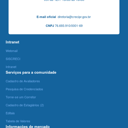
diretoria@crecipr.gov.br
E-mail oficial
76.693.910/0001-69
CNPJ
Intranet
Webmail
SISCRECI
Intranet
Serviços para a comunidade
Cadastro de Avaliadores
Pesquisa de Credenciados
Torne-se um Corretor
Cadastro de Estagiários (2)
Editais
Tabela de Valores
Informações de mercado