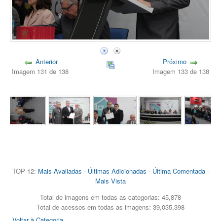
Anterior
Próximo
Imagem 131 de 138
Imagem 133 de 138
TOP 12:
Mais Avaliadas
-
Últimas Adicionadas
-
Última Comentada
-
Mais Vista
Total de imagens em todas as categorias: 45,878
Total de acessos em todas as imagens: 39,035,398
Voltar à Categoria