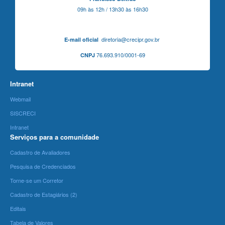
09h às 12h / 13h30 às 16h30
diretoria@crecipr.gov.br
E-mail oficial
76.693.910/0001-69
CNPJ
Intranet
Webmail
SISCRECI
Intranet
Serviços para a comunidade
Cadastro de Avaliadores
Pesquisa de Credenciados
Torne-se um Corretor
Cadastro de Estagiários (2)
Editais
Tabela de Valores