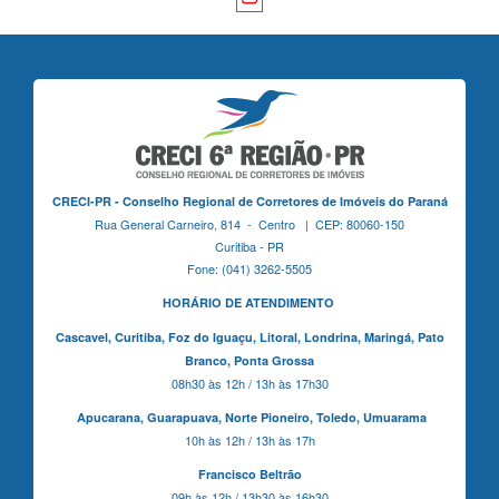
CRECI-PR - Conselho Regional de Corretores de Imóveis do Paraná
Rua General Carneiro, 814 - Centro | CEP: 80060-150
Curitiba - PR
Fone: (041) 3262-5505
HORÁRIO DE ATENDIMENTO
Cascavel,
Curitiba,
Foz do Iguaçu,
Litoral, Londrina, Maringá,
Pato
Branco,
Ponta Grossa
08h30 às 12h / 13h às 17h30
Apucarana,
Guarapuava,
Norte Pioneiro,
Toledo, Umuarama
10h às 12h / 13h às 17h
Francisco Beltrão
09h às 12h / 13h30 às 16h30