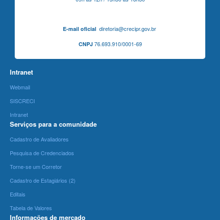
diretoria@crecipr.gov.br
E-mail oficial
76.693.910/0001-69
CNPJ
Intranet
Webmail
SISCRECI
Intranet
Serviços para a comunidade
Cadastro de Avaliadores
Pesquisa de Credenciados
Torne-se um Corretor
Cadastro de Estagiários (2)
Editais
Tabela de Valores
Informações de mercado