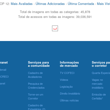
OP 12:
Mais Avaliadas
-
Últimas Adicionadas
-
Última Comentada
-
Mais Vis
Total de imagens em todas as categorias: 45,878
Total de acessos em todas as imagens: 39,036,591
tranet
Serviços para
Informações
Serviços pa
a comunidade
de mercado
o corretor
bmail
Cadastro de
TV COFECI
Quarta Especia
SCRECI
Avaliadores
Vídeos
Vagas no
ranet
Pesquisa de
mercado
Legislação
Credenciados
imobiliário
Direito Imobiliário
Torne-se um
Emissão de
Corretor
Certidão*
Últimas notícias
Cadastro de
Estagiários (2)