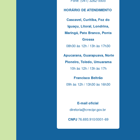
Fone: (041) 3262-5505
HORÁRIO DE ATENDIMENTO
Cascavel,
Curitiba,
Foz do
Iguaçu,
Litoral, Londrina,
Maringá,
Pato Branco,
Ponta
Grossa
08h30 às 12h / 13h às 17h30
Apucarana,
Guarapuava,
Norte
Pioneiro,
Toledo, Umuarama
10h às 12h / 13h às 17h
Francisco Beltrão
09h às 12h / 13h30 às 16h30
E-mail oficial
diretoria@crecipr.gov.br
76.693.910/0001-69
CNPJ