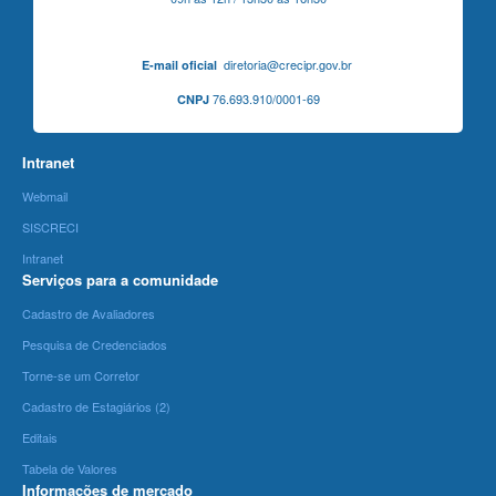
diretoria@crecipr.gov.br
E-mail oficial
76.693.910/0001-69
CNPJ
Intranet
Webmail
SISCRECI
Intranet
Serviços para a comunidade
Cadastro de Avaliadores
Pesquisa de Credenciados
Torne-se um Corretor
Cadastro de Estagiários (2)
Editais
Tabela de Valores
Informações de mercado