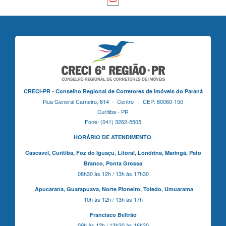
CRECI-PR - Conselho Regional de Corretores de Imóveis do Paraná
Rua General Carneiro, 814 - Centro | CEP: 80060-150
Curitiba - PR
Fone: (041) 3262-5505
HORÁRIO DE ATENDIMENTO
Cascavel,
Curitiba,
Foz do Iguaçu,
Litoral, Londrina, Maringá,
Pato
Branco,
Ponta Grossa
08h30 às 12h / 13h às 17h30
Apucarana,
Guarapuava,
Norte Pioneiro,
Toledo, Umuarama
10h às 12h / 13h às 17h
Francisco Beltrão
09h às 12h / 13h30 às 16h30