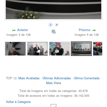
Anterior
Próximo
Imagem 3 de 138
Imagem 5 de 138
TOP 12:
Mais Avaliadas
-
Últimas Adicionadas
-
Última Comentada
-
Mais Vista
Total de imagens em todas as categorias: 45,878
Total de acessos em todas as imagens: 39,142,005
Voltar à Categoria