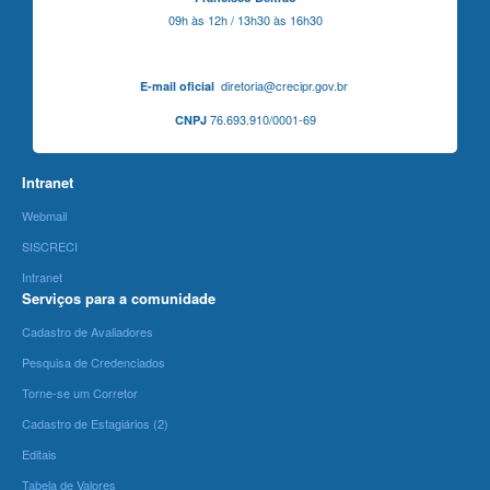
09h às 12h / 13h30 às 16h30
diretoria@crecipr.gov.br
E-mail oficial
76.693.910/0001-69
CNPJ
Intranet
Webmail
SISCRECI
Intranet
Serviços para a comunidade
Cadastro de Avaliadores
Pesquisa de Credenciados
Torne-se um Corretor
Cadastro de Estagiários (2)
Editais
Tabela de Valores