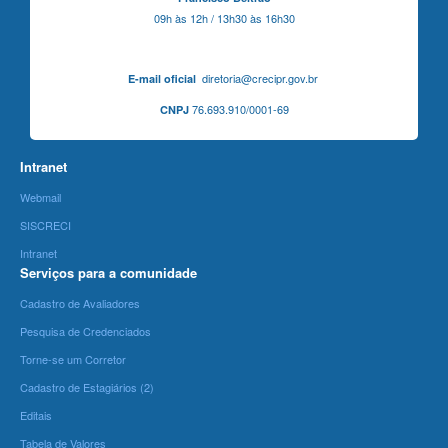
09h às 12h / 13h30 às 16h30
diretoria@crecipr.gov.br
E-mail oficial
76.693.910/0001-69
CNPJ
Intranet
Webmail
SISCRECI
Intranet
Serviços para a comunidade
Cadastro de Avaliadores
Pesquisa de Credenciados
Torne-se um Corretor
Cadastro de Estagiários (2)
Editais
Tabela de Valores