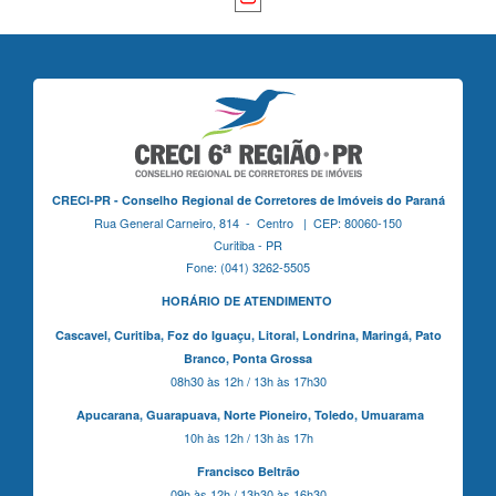
CRECI-PR - Conselho Regional de Corretores de Imóveis do Paraná
Rua General Carneiro, 814 - Centro | CEP: 80060-150
Curitiba - PR
Fone: (041) 3262-5505
HORÁRIO DE ATENDIMENTO
Cascavel,
Curitiba,
Foz do Iguaçu,
Litoral, Londrina, Maringá,
Pato
Branco,
Ponta Grossa
08h30 às 12h / 13h às 17h30
Apucarana,
Guarapuava,
Norte Pioneiro,
Toledo, Umuarama
10h às 12h / 13h às 17h
Francisco Beltrão
09h às 12h / 13h30 às 16h30