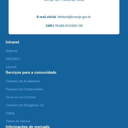
diretoria@crecipr.gov.br
E-mail oficial
76.693.910/0001-69
CNPJ
Intranet
Webmail
SISCRECI
Intranet
Serviços para a comunidade
Cadastro de Avaliadores
Pesquisa de Credenciados
Torne-se um Corretor
Cadastro de Estagiários (2)
Editais
Tabela de Valores
Informações de mercado