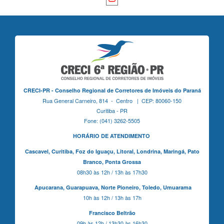
CRECI-PR - Conselho Regional de Corretores de Imóveis do Paraná
Rua General Carneiro, 814 - Centro | CEP: 80060-150
Curitiba - PR
Fone: (041) 3262-5505
HORÁRIO DE ATENDIMENTO
Cascavel,
Curitiba,
Foz do Iguaçu,
Litoral, Londrina, Maringá,
Pato
Branco,
Ponta Grossa
08h30 às 12h / 13h às 17h30
Apucarana,
Guarapuava,
Norte Pioneiro,
Toledo, Umuarama
10h às 12h / 13h às 17h
Francisco Beltrão
09h às 12h / 13h30 às 16h30