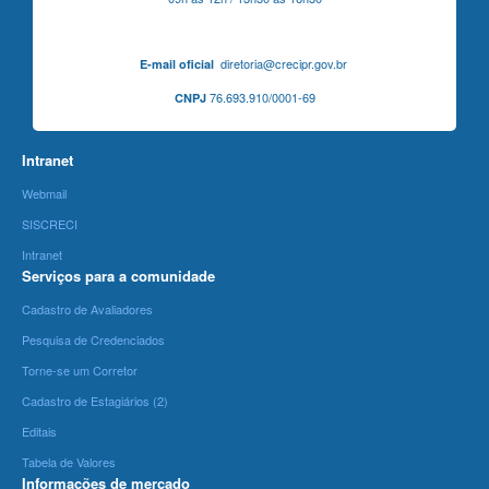
diretoria@crecipr.gov.br
E-mail oficial
76.693.910/0001-69
CNPJ
Intranet
Webmail
SISCRECI
Intranet
Serviços para a comunidade
Cadastro de Avaliadores
Pesquisa de Credenciados
Torne-se um Corretor
Cadastro de Estagiários (2)
Editais
Tabela de Valores
Informações de mercado