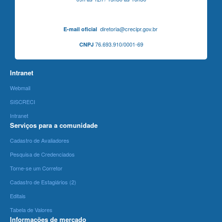
diretoria@crecipr.gov.br
E-mail oficial
76.693.910/0001-69
CNPJ
Intranet
Webmail
SISCRECI
Intranet
Serviços para a comunidade
Cadastro de Avaliadores
Pesquisa de Credenciados
Torne-se um Corretor
Cadastro de Estagiários (2)
Editais
Tabela de Valores
Informações de mercado