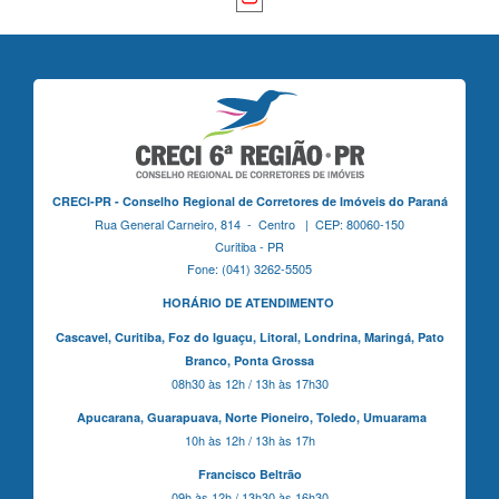
CRECI-PR - Conselho Regional de Corretores de Imóveis do Paraná
Rua General Carneiro, 814 - Centro | CEP: 80060-150
Curitiba - PR
Fone: (041) 3262-5505
HORÁRIO DE ATENDIMENTO
Cascavel,
Curitiba,
Foz do Iguaçu,
Litoral, Londrina, Maringá,
Pato
Branco,
Ponta Grossa
08h30 às 12h / 13h às 17h30
Apucarana,
Guarapuava,
Norte Pioneiro,
Toledo, Umuarama
10h às 12h / 13h às 17h
Francisco Beltrão
09h às 12h / 13h30 às 16h30