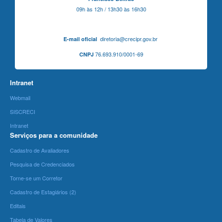
09h às 12h / 13h30 às 16h30
diretoria@crecipr.gov.br
E-mail oficial
76.693.910/0001-69
CNPJ
Intranet
Webmail
SISCRECI
Intranet
Serviços para a comunidade
Cadastro de Avaliadores
Pesquisa de Credenciados
Torne-se um Corretor
Cadastro de Estagiários (2)
Editais
Tabela de Valores