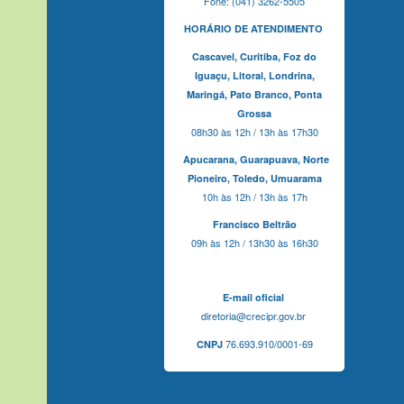
Fone: (041) 3262-5505
HORÁRIO DE ATENDIMENTO
Cascavel,
Curitiba,
Foz do
Iguaçu,
Litoral, Londrina,
Maringá,
Pato Branco,
Ponta
Grossa
08h30 às 12h / 13h às 17h30
Apucarana,
Guarapuava,
Norte
Pioneiro,
Toledo, Umuarama
10h às 12h / 13h às 17h
Francisco Beltrão
09h às 12h / 13h30 às 16h30
E-mail oficial
diretoria@crecipr.gov.br
76.693.910/0001-69
CNPJ