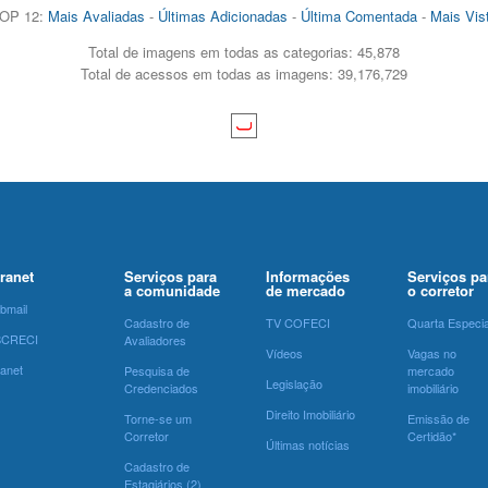
OP 12:
Mais Avaliadas
-
Últimas Adicionadas
-
Última Comentada
-
Mais Vis
Total de imagens em todas as categorias: 45,878
Total de acessos em todas as imagens: 39,176,729
tranet
Serviços para
Informações
Serviços pa
a comunidade
de mercado
o corretor
bmail
Cadastro de
TV COFECI
Quarta Especia
SCRECI
Avaliadores
Vídeos
Vagas no
ranet
Pesquisa de
mercado
Legislação
Credenciados
imobiliário
Direito Imobiliário
Torne-se um
Emissão de
Corretor
Certidão*
Últimas notícias
Cadastro de
Estagiários (2)