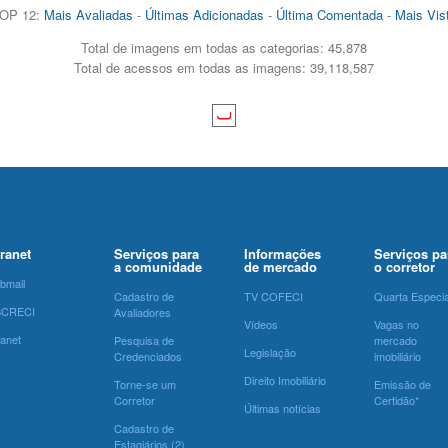
OP 12:
Mais Avaliadas
-
Últimas Adicionadas
-
Última Comentada
-
Mais Vis
Total de imagens em todas as categorias: 45,878
Total de acessos em todas as imagens: 39,118,587
tranet
Serviços para
Informações
Serviços pa
a comunidade
de mercado
o corretor
bmail
Cadastro de
TV COFECI
Quarta Especia
SCRECI
Avaliadores
Vídeos
Vagas no
ranet
Pesquisa de
mercado
Legislação
Credenciados
imobiliário
Direito Imobiliário
Torne-se um
Emissão de
Corretor
Certidão*
Últimas notícias
Cadastro de
Estagiários (2)