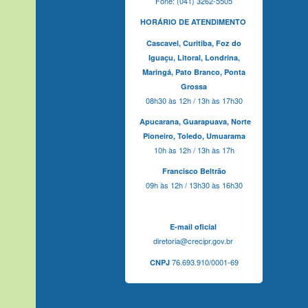
Fone: (041) 3262-5505
HORÁRIO DE ATENDIMENTO
Cascavel,
Curitiba,
Foz do
Iguaçu,
Litoral, Londrina,
Maringá,
Pato Branco,
Ponta
Grossa
08h30 às 12h / 13h às 17h30
Apucarana,
Guarapuava,
Norte
Pioneiro,
Toledo, Umuarama
10h às 12h / 13h às 17h
Francisco Beltrão
09h às 12h / 13h30 às 16h30
E-mail oficial
diretoria@crecipr.gov.br
76.693.910/0001-69
CNPJ