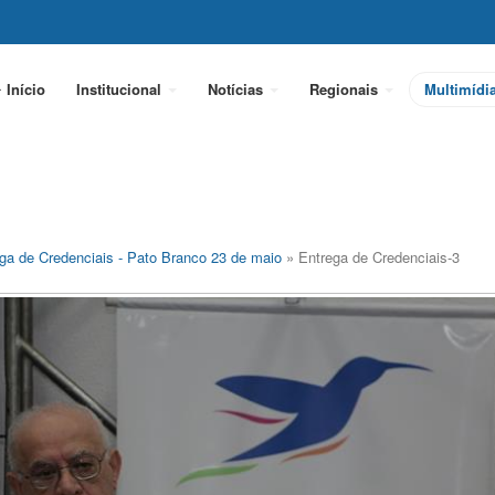
Início
Institucional
Notícias
Regionais
Multimídi
ga de Credenciais - Pato Branco 23 de maio
» Entrega de Credenciais-3