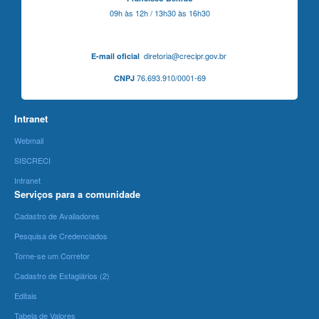
09h às 12h / 13h30 às 16h30
diretoria@crecipr.gov.br
E-mail oficial
76.693.910/0001-69
CNPJ
Intranet
Webmail
SISCRECI
Intranet
Serviços para a comunidade
Cadastro de Avaliadores
Pesquisa de Credenciados
Torne-se um Corretor
Cadastro de Estagiários (2)
Editais
Tabela de Valores