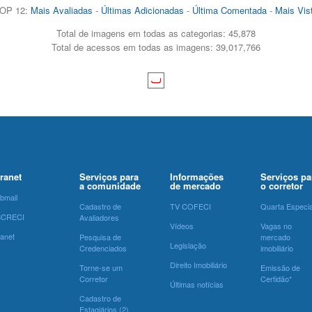
OP 12:
Mais Avaliadas
-
Últimas Adicionadas
-
Última Comentada
-
Mais Vis
Total de imagens em todas as categorias: 45,878
Total de acessos em todas as imagens: 39,017,766
tranet
Serviços para
Informações
Serviços pa
a comunidade
de mercado
o corretor
bmail
Cadastro de
TV COFECI
Quarta Especia
SCRECI
Avaliadores
Vídeos
Vagas no
ranet
Pesquisa de
mercado
Legislação
Credenciados
imobiliário
Direito Imobiliário
Torne-se um
Emissão de
Corretor
Certidão*
Últimas notícias
Cadastro de
Estagiários (2)