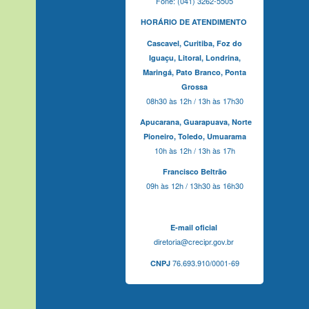
Fone: (041) 3262-5505
HORÁRIO DE ATENDIMENTO
Cascavel,
Curitiba,
Foz do
Iguaçu,
Litoral, Londrina,
Maringá,
Pato Branco,
Ponta
Grossa
08h30 às 12h / 13h às 17h30
Apucarana,
Guarapuava,
Norte
Pioneiro,
Toledo, Umuarama
10h às 12h / 13h às 17h
Francisco Beltrão
09h às 12h / 13h30 às 16h30
E-mail oficial
diretoria@crecipr.gov.br
76.693.910/0001-69
CNPJ