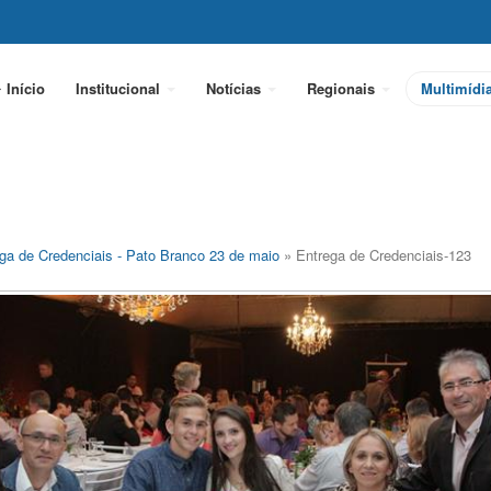
Início
Institucional
Notícias
Regionais
Multimídi
ga de Credenciais - Pato Branco 23 de maio
» Entrega de Credenciais-123