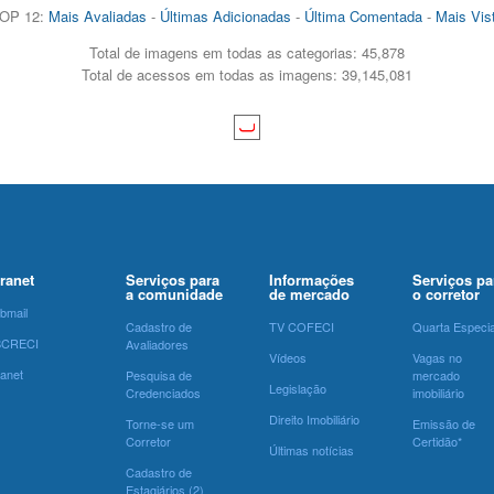
OP 12:
Mais Avaliadas
-
Últimas Adicionadas
-
Última Comentada
-
Mais Vis
Total de imagens em todas as categorias: 45,878
Total de acessos em todas as imagens: 39,145,081
tranet
Serviços para
Informações
Serviços pa
a comunidade
de mercado
o corretor
bmail
Cadastro de
TV COFECI
Quarta Especia
SCRECI
Avaliadores
Vídeos
Vagas no
ranet
Pesquisa de
mercado
Legislação
Credenciados
imobiliário
Direito Imobiliário
Torne-se um
Emissão de
Corretor
Certidão*
Últimas notícias
Cadastro de
Estagiários (2)