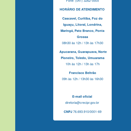
Fone: (041) 3262-5505
HORÁRIO DE ATENDIMENTO
Cascavel,
Curitiba,
Foz do
Iguaçu,
Litoral, Londrina,
Maringá,
Pato Branco,
Ponta
Grossa
08h30 às 12h / 13h às 17h30
Apucarana,
Guarapuava,
Norte
Pioneiro,
Toledo, Umuarama
10h às 12h / 13h às 17h
Francisco Beltrão
09h às 12h / 13h30 às 16h30
E-mail oficial
diretoria@crecipr.gov.br
76.693.910/0001-69
CNPJ