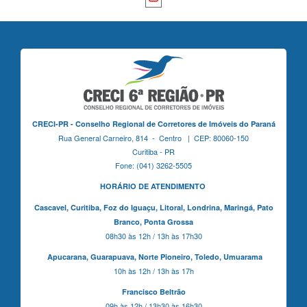
CRECI-PR - Conselho Regional de Corretores de Imóveis do Paraná
Rua General Carneiro, 814 - Centro | CEP: 80060-150
Curitiba - PR
Fone: (041) 3262-5505
HORÁRIO DE ATENDIMENTO
Cascavel,
Curitiba,
Foz do Iguaçu,
Litoral, Londrina, Maringá,
Pato
Branco,
Ponta Grossa
08h30 às 12h / 13h às 17h30
Apucarana,
Guarapuava,
Norte Pioneiro,
Toledo, Umuarama
10h às 12h / 13h às 17h
Francisco Beltrão
09h às 12h / 13h30 às 16h30