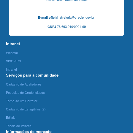
diretoria@crecipr.gov.br
E-mail oficial
76.693.910/0001-69
CNPJ
Intranet
Webmail
SISCRECI
Intranet
Serviços para a comunidade
Cadastro de Avaliadores
Pesquisa de Credenciados
Torne-se um Corretor
Cadastro de Estagiários (2)
Editais
Tabela de Valores
Informações de mercado