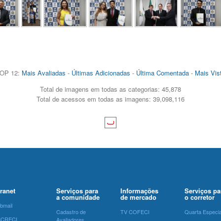
OP 12:
Mais Avaliadas
-
Últimas Adicionadas
-
Última Comentada
-
Mais Vis
Total de imagens em todas as categorias: 45,878
Total de acessos em todas as imagens: 39,098,116
tranet
Serviços para
Informações
Serviços pa
a comunidade
de mercado
o corretor
bmail
Cadastro de
TV COFECI
Quarta Especia
SCRECI
Avaliadores