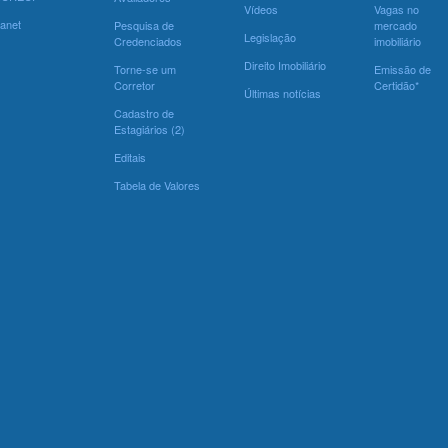
Vídeos
Vagas no
ranet
Pesquisa de
mercado
Legislação
Credenciados
imobiliário
Direito Imobiliário
Torne-se um
Emissão de
Corretor
Certidão*
Últimas notícias
Cadastro de
Estagiários (2)
Editais
Tabela de Valores