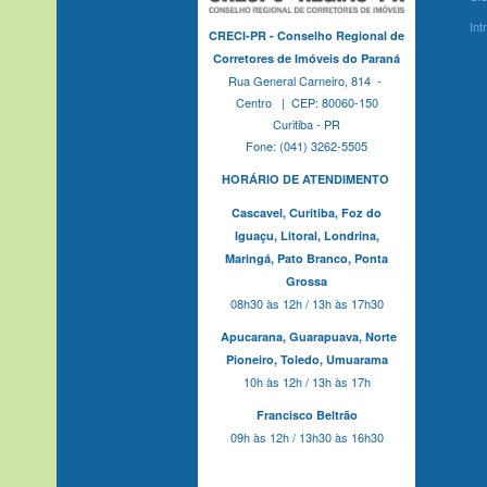
Int
CRECI-PR - Conselho Regional de
Corretores de Imóveis do Paraná
Rua General Carneiro, 814 -
Centro | CEP: 80060-150
Curitiba - PR
Fone: (041) 3262-5505
HORÁRIO DE ATENDIMENTO
Cascavel,
Curitiba,
Foz do
Iguaçu,
Litoral, Londrina,
Maringá,
Pato Branco,
Ponta
Grossa
08h30 às 12h / 13h às 17h30
Apucarana,
Guarapuava,
Norte
Pioneiro,
Toledo, Umuarama
10h às 12h / 13h às 17h
Francisco Beltrão
09h às 12h / 13h30 às 16h30