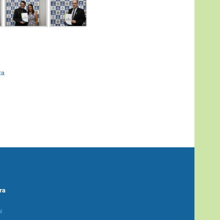
ta
ra
l