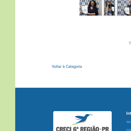
T
Voltar à Categoria
In
We
SI