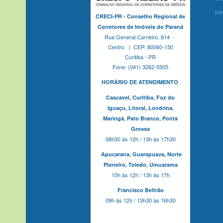
Int
CRECI-PR - Conselho Regional de
Corretores de Imóveis do Paraná
Rua General Carneiro, 814 -
Centro | CEP: 80060-150
Curitiba - PR
Fone: (041) 3262-5505
HORÁRIO DE ATENDIMENTO
Cascavel,
Curitiba,
Foz do
Iguaçu,
Litoral, Londrina,
Maringá,
Pato Branco,
Ponta
Grossa
08h30 às 12h / 13h às 17h30
Apucarana,
Guarapuava,
Norte
Pioneiro,
Toledo, Umuarama
10h às 12h / 13h às 17h
Francisco Beltrão
09h às 12h / 13h30 às 16h30