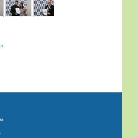
ta
ra
l