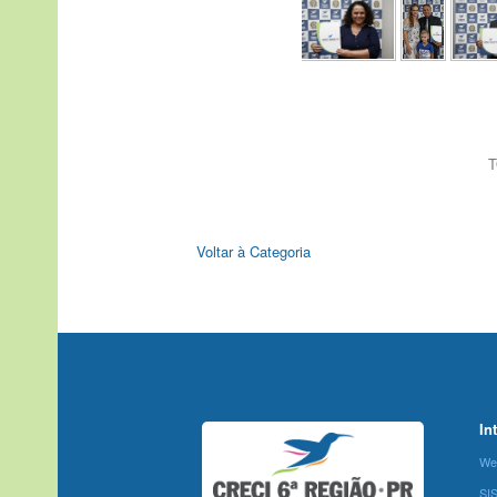
T
Voltar à Categoria
In
We
SI