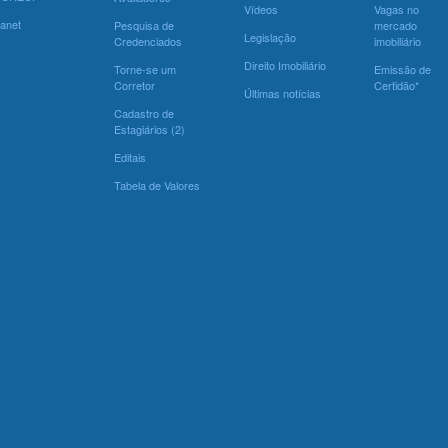
Vídeos
Vagas no
ranet
Pesquisa de
mercado
Legislação
Credenciados
imobiliário
Direito Imobiliário
Torne-se um
Emissão de
Corretor
Certidão*
Últimas notícias
Cadastro de
Estagiários (2)
Editais
Tabela de Valores