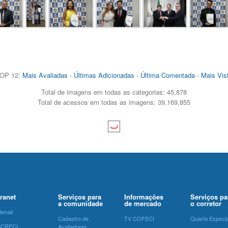
OP 12:
Mais Avaliadas
-
Últimas Adicionadas
-
Última Comentada
-
Mais Vis
Total de imagens em todas as categorias: 45,878
Total de acessos em todas as imagens: 39,169,855
tranet
Serviços para
Informações
Serviços pa
a comunidade
de mercado
o corretor
bmail
Cadastro de
TV COFECI
Quarta Especia
SCRECI
Avaliadores