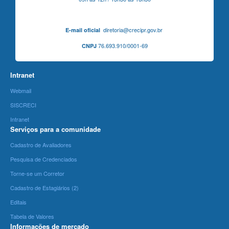
diretoria@crecipr.gov.br
E-mail oficial
76.693.910/0001-69
CNPJ
Intranet
Webmail
SISCRECI
Intranet
Serviços para a comunidade
Cadastro de Avaliadores
Pesquisa de Credenciados
Torne-se um Corretor
Cadastro de Estagiários (2)
Editais
Tabela de Valores
Informações de mercado