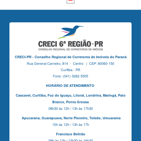
CRECI-PR - Conselho Regional de Corretores de Imóveis do Paraná
Rua General Carneiro, 814 - Centro | CEP: 80060-150
Curitiba - PR
Fone: (041) 3262-5505
HORÁRIO DE ATENDIMENTO
Cascavel,
Curitiba,
Foz do Iguaçu,
Litoral, Londrina, Maringá,
Pato
Branco,
Ponta Grossa
08h30 às 12h / 13h às 17h30
Apucarana,
Guarapuava,
Norte Pioneiro,
Toledo, Umuarama
10h às 12h / 13h às 17h
Francisco Beltrão
09h às 12h / 13h30 às 16h30