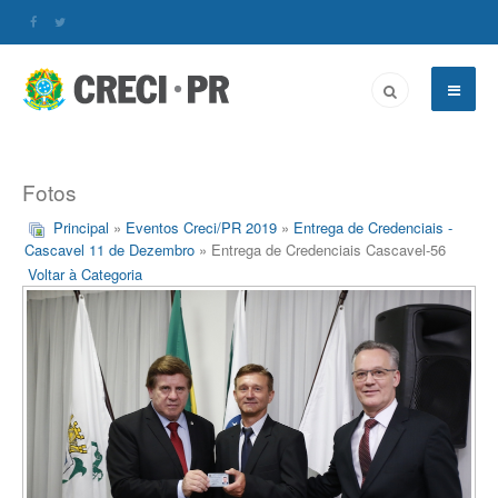
Fotos
Principal
»
Eventos Creci/PR 2019
»
Entrega de Credenciais -
Cascavel 11 de Dezembro
» Entrega de Credenciais Cascavel-56
Voltar à Categoria