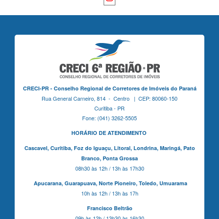
CRECI-PR - Conselho Regional de Corretores de Imóveis do Paraná
Rua General Carneiro, 814 - Centro | CEP: 80060-150
Curitiba - PR
Fone: (041) 3262-5505
HORÁRIO DE ATENDIMENTO
Cascavel,
Curitiba,
Foz do Iguaçu,
Litoral, Londrina, Maringá,
Pato
Branco,
Ponta Grossa
08h30 às 12h / 13h às 17h30
Apucarana,
Guarapuava,
Norte Pioneiro,
Toledo, Umuarama
10h às 12h / 13h às 17h
Francisco Beltrão
09h às 12h / 13h30 às 16h30