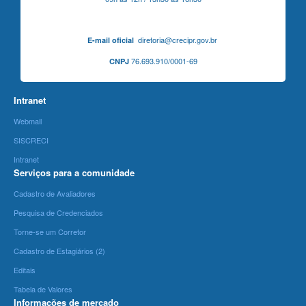
diretoria@crecipr.gov.br
E-mail oficial
76.693.910/0001-69
CNPJ
Intranet
Webmail
SISCRECI
Intranet
Serviços para a comunidade
Cadastro de Avaliadores
Pesquisa de Credenciados
Torne-se um Corretor
Cadastro de Estagiários (2)
Editais
Tabela de Valores
Informações de mercado