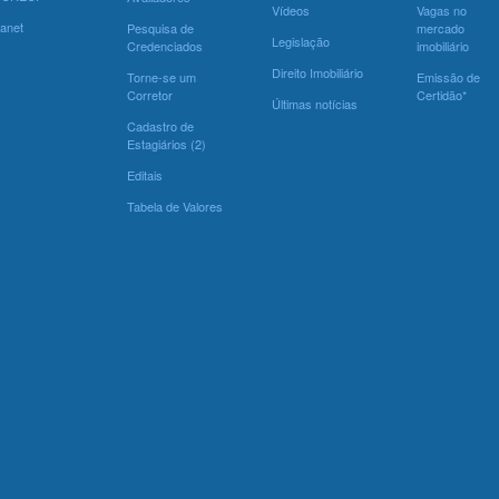
Vídeos
Vagas no
ranet
Pesquisa de
mercado
Legislação
Credenciados
imobiliário
Direito Imobiliário
Torne-se um
Emissão de
Corretor
Certidão*
Últimas notícias
Cadastro de
Estagiários (2)
Editais
Tabela de Valores