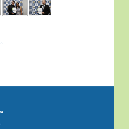
ta
ra
l