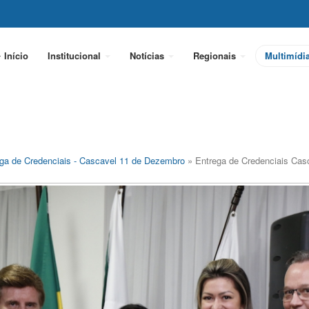
Início
Institucional
Notícias
Regionais
Multimídi
ga de Credenciais - Cascavel 11 de Dezembro
» Entrega de Credenciais Cas