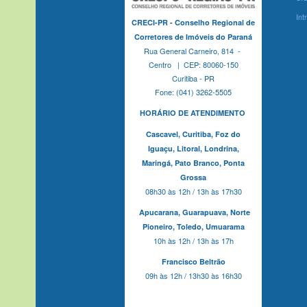
Int
CRECI-PR - Conselho Regional de
Corretores de Imóveis do Paraná
Rua General Carneiro, 814 -
Centro | CEP: 80060-150
Curitiba - PR
Fone: (041) 3262-5505
HORÁRIO DE ATENDIMENTO
Cascavel,
Curitiba,
Foz do
Iguaçu,
Litoral, Londrina,
Maringá,
Pato Branco,
Ponta
Grossa
08h30 às 12h / 13h às 17h30
Apucarana,
Guarapuava,
Norte
Pioneiro,
Toledo, Umuarama
10h às 12h / 13h às 17h
Francisco Beltrão
09h às 12h / 13h30 às 16h30