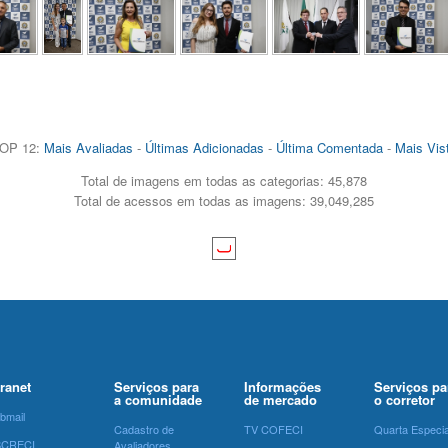
OP 12:
Mais Avaliadas
-
Últimas Adicionadas
-
Última Comentada
-
Mais Vis
Total de imagens em todas as categorias: 45,878
Total de acessos em todas as imagens: 39,049,285
tranet
Serviços para
Informações
Serviços pa
a comunidade
de mercado
o corretor
bmail
Cadastro de
TV COFECI
Quarta Especia
SCRECI
Avaliadores