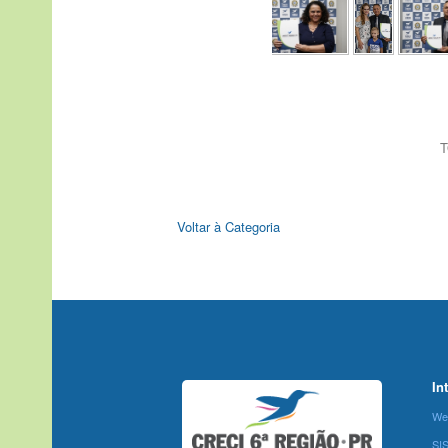
T
Voltar à Categoria
In
We
SI