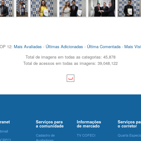
OP 12:
Mais Avaliadas
-
Últimas Adicionadas
-
Última Comentada
-
Mais Vis
Total de imagens em todas as categorias: 45,878
Total de acessos em todas as imagens: 39,048,122
tranet
Serviços para
Informações
Serviços pa
a comunidade
de mercado
o corretor
bmail
Cadastro de
TV COFECI
Quarta Especia
SCRECI
Avaliadores