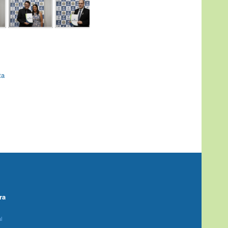
ta
ra
l