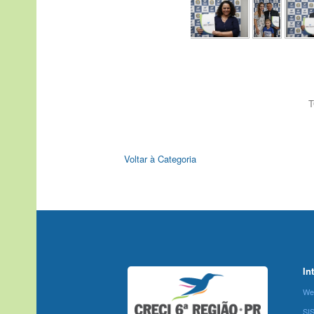
T
Voltar à Categoria
In
We
SI