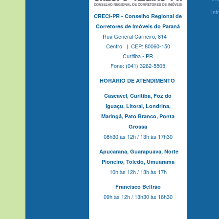
Int
CRECI-PR - Conselho Regional de
Corretores de Imóveis do Paraná
Rua General Carneiro, 814 -
Centro | CEP: 80060-150
Curitiba - PR
Fone: (041) 3262-5505
HORÁRIO DE ATENDIMENTO
Cascavel,
Curitiba,
Foz do
Iguaçu,
Litoral, Londrina,
Maringá,
Pato Branco,
Ponta
Grossa
08h30 às 12h / 13h às 17h30
Apucarana,
Guarapuava,
Norte
Pioneiro,
Toledo, Umuarama
10h às 12h / 13h às 17h
Francisco Beltrão
09h às 12h / 13h30 às 16h30