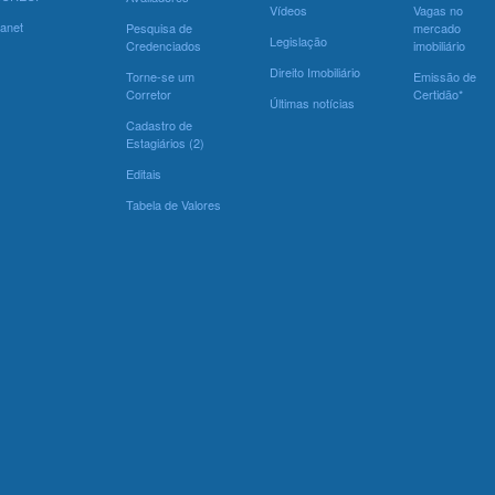
Vídeos
Vagas no
ranet
Pesquisa de
mercado
Legislação
Credenciados
imobiliário
Direito Imobiliário
Torne-se um
Emissão de
Corretor
Certidão*
Últimas notícias
Cadastro de
Estagiários (2)
Editais
Tabela de Valores