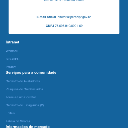
diretoria@crecipr.gov.br
E-mail oficial
76.693.910/0001-69
CNPJ
Intranet
Webmail
SISCRECI
Intranet
Serviços para a comunidade
Cadastro de Avaliadores
Pesquisa de Credenciados
Torne-se um Corretor
Cadastro de Estagiários (2)
Editais
Tabela de Valores
Informações de mercado