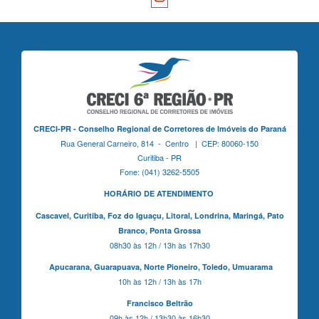
CRECI-PR - Conselho Regional de Corretores de Imóveis do Paraná
Rua General Carneiro, 814 - Centro | CEP: 80060-150
Curitiba - PR
Fone: (041) 3262-5505
HORÁRIO DE ATENDIMENTO
Cascavel,
Curitiba,
Foz do Iguaçu,
Litoral, Londrina, Maringá,
Pato
Branco,
Ponta Grossa
08h30 às 12h / 13h às 17h30
Apucarana,
Guarapuava,
Norte Pioneiro,
Toledo, Umuarama
10h às 12h / 13h às 17h
Francisco Beltrão
09h às 12h / 13h30 às 16h30