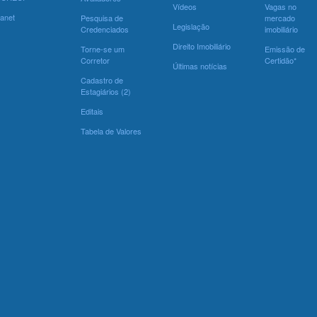
Vídeos
Vagas no
ranet
Pesquisa de
mercado
Legislação
Credenciados
imobiliário
Direito Imobiliário
Torne-se um
Emissão de
Corretor
Certidão*
Últimas notícias
Cadastro de
Estagiários (2)
Editais
Tabela de Valores