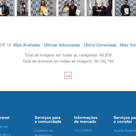
OP 12:
Mais Avaliadas
-
Últimas Adicionadas
-
Última Comentada
-
Mais Vis
Total de imagens em todas as categorias: 45,878
Total de acessos em todas as imagens: 39,130,744
tranet
Serviços para
Informações
Serviços pa
a comunidade
de mercado
o corretor
bmail
Cadastro de
TV COFECI
Quarta Especia
SCRECI
Avaliadores