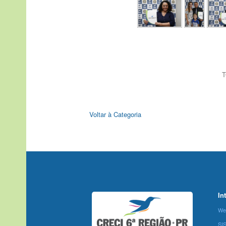
T
Voltar à Categoria
In
We
SI