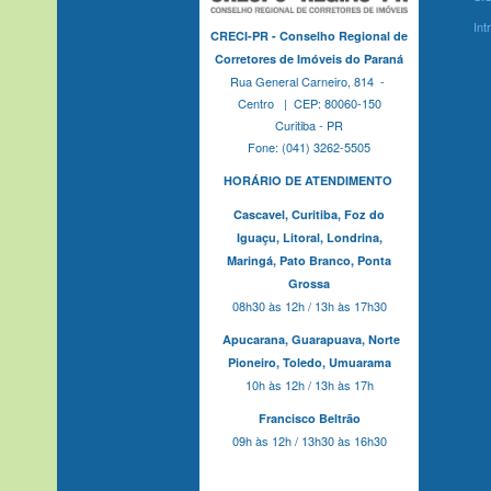
Int
CRECI-PR - Conselho Regional de
Corretores de Imóveis do Paraná
Rua General Carneiro, 814 -
Centro | CEP: 80060-150
Curitiba - PR
Fone: (041) 3262-5505
HORÁRIO DE ATENDIMENTO
Cascavel,
Curitiba,
Foz do
Iguaçu,
Litoral, Londrina,
Maringá,
Pato Branco,
Ponta
Grossa
08h30 às 12h / 13h às 17h30
Apucarana,
Guarapuava,
Norte
Pioneiro,
Toledo, Umuarama
10h às 12h / 13h às 17h
Francisco Beltrão
09h às 12h / 13h30 às 16h30