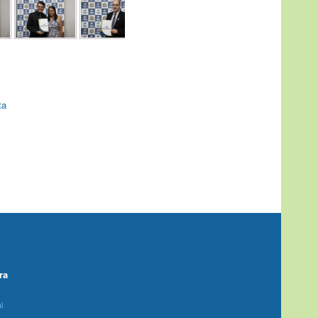
ta
ra
l