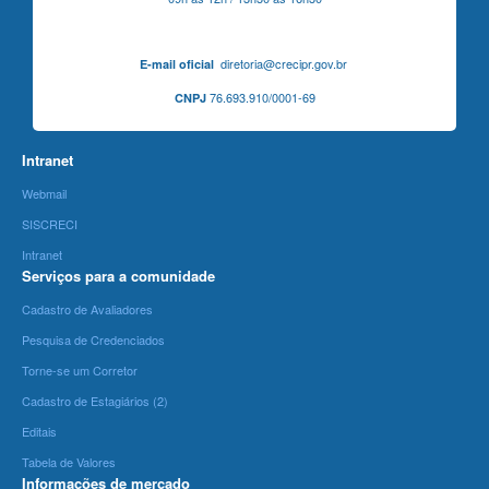
diretoria@crecipr.gov.br
E-mail oficial
76.693.910/0001-69
CNPJ
Intranet
Webmail
SISCRECI
Intranet
Serviços para a comunidade
Cadastro de Avaliadores
Pesquisa de Credenciados
Torne-se um Corretor
Cadastro de Estagiários (2)
Editais
Tabela de Valores
Informações de mercado