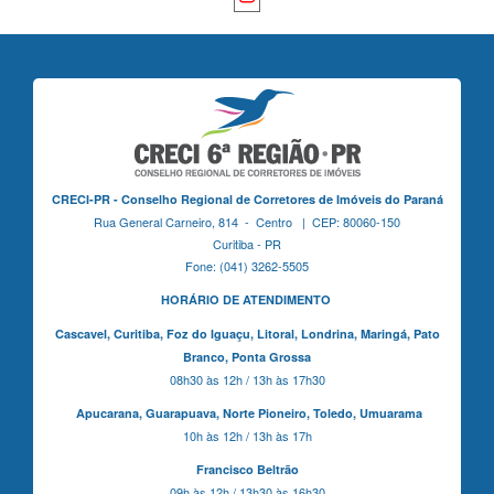
CRECI-PR - Conselho Regional de Corretores de Imóveis do Paraná
Rua General Carneiro, 814 - Centro | CEP: 80060-150
Curitiba - PR
Fone: (041) 3262-5505
HORÁRIO DE ATENDIMENTO
Cascavel,
Curitiba,
Foz do Iguaçu,
Litoral, Londrina, Maringá,
Pato
Branco,
Ponta Grossa
08h30 às 12h / 13h às 17h30
Apucarana,
Guarapuava,
Norte Pioneiro,
Toledo, Umuarama
10h às 12h / 13h às 17h
Francisco Beltrão
09h às 12h / 13h30 às 16h30