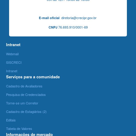
diretoria@crecipr.gov.br
E-mail oficial
76.693.910/0001-69
CNPJ
Intranet
Webmail
SISCRECI
Intranet
Serviços para a comunidade
Cadastro de Avaliadores
Pesquisa de Credenciados
Torne-se um Corretor
Cadastro de Estagiários (2)
Editais
Tabela de Valores
Informações de mercado