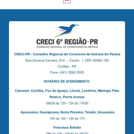
CRECI-PR - Conselho Regional de Corretores de Imóveis do Paraná
Rua General Carneiro, 814 - Centro | CEP: 80060-150
Curitiba - PR
Fone: (041) 3262-5505
HORÁRIO DE ATENDIMENTO
Cascavel,
Curitiba,
Foz do Iguaçu,
Litoral, Londrina, Maringá,
Pato
Branco,
Ponta Grossa
08h30 às 12h / 13h às 17h30
Apucarana,
Guarapuava,
Norte Pioneiro,
Toledo, Umuarama
10h às 12h / 13h às 17h
Francisco Beltrão
09h às 12h / 13h30 às 16h30