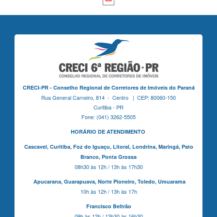
CRECI-PR - Conselho Regional de Corretores de Imóveis do Paraná
Rua General Carneiro, 814 - Centro | CEP: 80060-150
Curitiba - PR
Fone: (041) 3262-5505
HORÁRIO DE ATENDIMENTO
Cascavel,
Curitiba,
Foz do Iguaçu,
Litoral, Londrina, Maringá,
Pato
Branco,
Ponta Grossa
08h30 às 12h / 13h às 17h30
Apucarana,
Guarapuava,
Norte Pioneiro,
Toledo, Umuarama
10h às 12h / 13h às 17h
Francisco Beltrão
09h às 12h / 13h30 às 16h30