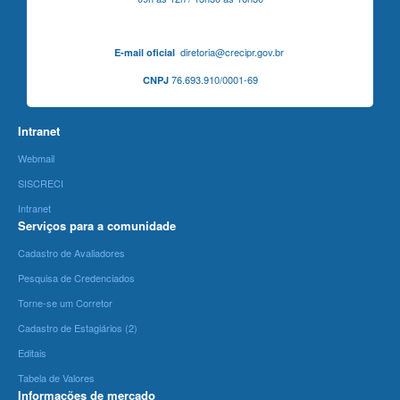
diretoria@crecipr.gov.br
E-mail oficial
76.693.910/0001-69
CNPJ
Intranet
Webmail
SISCRECI
Intranet
Serviços para a comunidade
Cadastro de Avaliadores
Pesquisa de Credenciados
Torne-se um Corretor
Cadastro de Estagiários (2)
Editais
Tabela de Valores
Informações de mercado