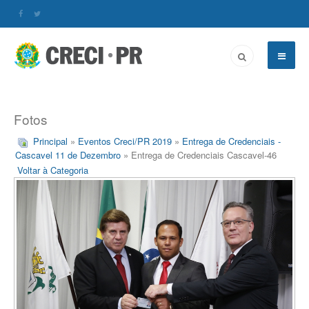
Fotos
Principal
»
Eventos Creci/PR 2019
»
Entrega de Credenciais -
Cascavel 11 de Dezembro
» Entrega de Credenciais Cascavel-46
Voltar à Categoria