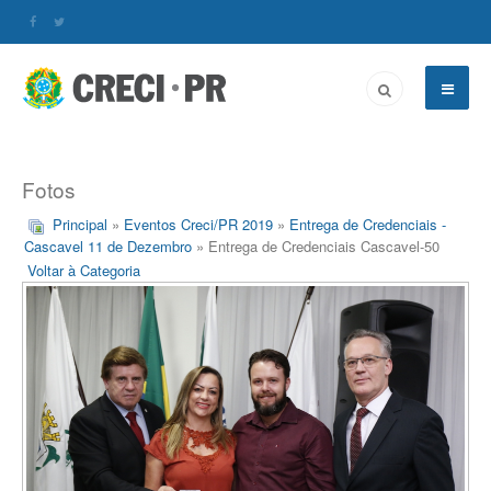
Fotos
Principal
»
Eventos Creci/PR 2019
»
Entrega de Credenciais -
Cascavel 11 de Dezembro
» Entrega de Credenciais Cascavel-50
Voltar à Categoria