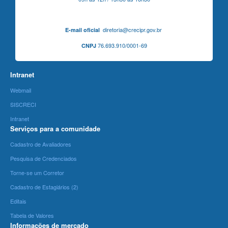
diretoria@crecipr.gov.br
E-mail oficial
76.693.910/0001-69
CNPJ
Intranet
Webmail
SISCRECI
Intranet
Serviços para a comunidade
Cadastro de Avaliadores
Pesquisa de Credenciados
Torne-se um Corretor
Cadastro de Estagiários (2)
Editais
Tabela de Valores
Informações de mercado