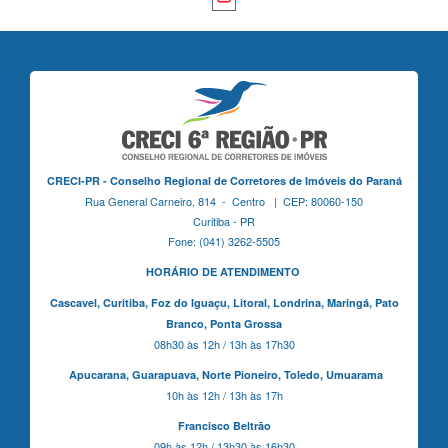
CRECI-PR - Conselho Regional de Corretores de Imóveis do Paraná
Rua General Carneiro, 814 - Centro | CEP: 80060-150
Curitiba - PR
Fone: (041) 3262-5505
HORÁRIO DE ATENDIMENTO
Cascavel,
Curitiba,
Foz do Iguaçu,
Litoral, Londrina, Maringá,
Pato
Branco,
Ponta Grossa
08h30 às 12h / 13h às 17h30
Apucarana,
Guarapuava,
Norte Pioneiro,
Toledo, Umuarama
10h às 12h / 13h às 17h
Francisco Beltrão
09h às 12h / 13h30 às 16h30