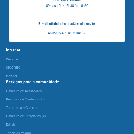
09h às 12h / 13h30 às 16h30
diretoria@crecipr.gov.br
E-mail oficial
76.693.910/0001-69
CNPJ
Intranet
Webmail
SISCRECI
Intranet
Serviços para a comunidade
Cadastro de Avaliadores
Pesquisa de Credenciados
Torne-se um Corretor
Cadastro de Estagiários (2)
Editais
Tabela de Valores