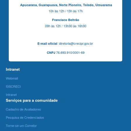
Apucarana,
Guarapuava,
Norte Pioneiro,
Toledo, Umuarama
10h às 12h / 13h às 17h
Francisco Beltrão
09h às 12h / 13h30 às 16h30
diretoria@crecipr.gov.br
E-mail oficial
76.693.910/0001-69
CNPJ
Intranet
Webmail
SISCRECI
Intranet
Serviços para a comunidade
Cadastro de Avaliadores
Pesquisa de Credenciados
Torne-se um Corretor