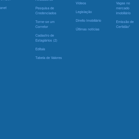
Vídeos
Vagas no
ranet
Pesquisa de
mercado
Legislação
Credenciados
imobiliário
Direito Imobiliário
Torne-se um
Emissão de
Corretor
Certidão*
Últimas notícias
Cadastro de
Estagiários (2)
Editais
Tabela de Valores