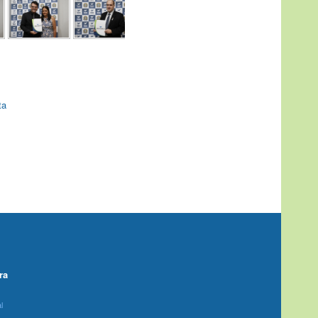
ta
ra
l