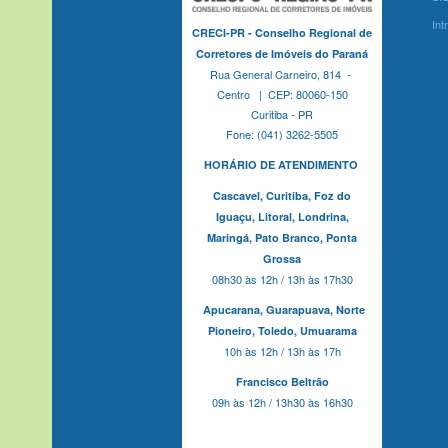
Int
CRECI-PR - Conselho Regional de
Corretores de Imóveis do Paraná
Rua General Carneiro, 814 -
Centro | CEP: 80060-150
Curitiba - PR
Fone: (041) 3262-5505
HORÁRIO DE ATENDIMENTO
Cascavel,
Curitiba,
Foz do
Iguaçu,
Litoral, Londrina,
Maringá,
Pato Branco,
Ponta
Grossa
08h30 às 12h / 13h às 17h30
Apucarana,
Guarapuava,
Norte
Pioneiro,
Toledo, Umuarama
10h às 12h / 13h às 17h
Francisco Beltrão
09h às 12h / 13h30 às 16h30