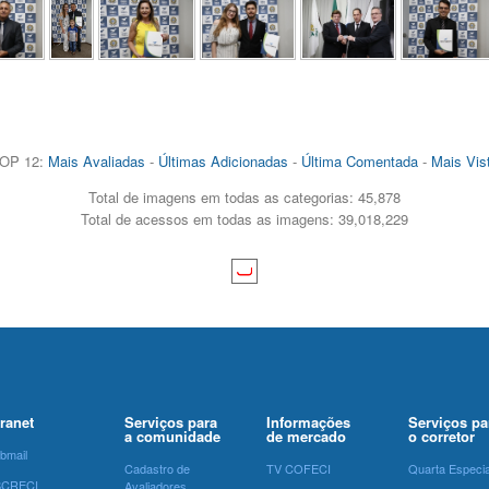
OP 12:
Mais Avaliadas
-
Últimas Adicionadas
-
Última Comentada
-
Mais Vis
Total de imagens em todas as categorias: 45,878
Total de acessos em todas as imagens: 39,018,229
tranet
Serviços para
Informações
Serviços pa
a comunidade
de mercado
o corretor
bmail
Cadastro de
TV COFECI
Quarta Especia
SCRECI
Avaliadores