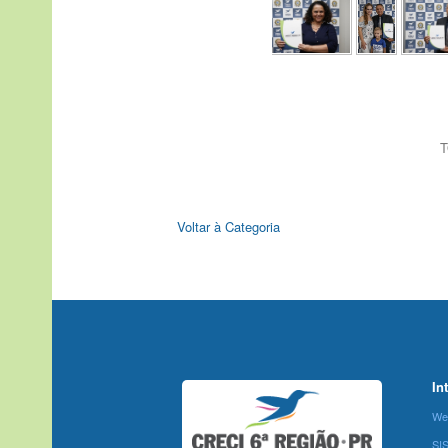
T
Voltar à Categoria
In
We
SI