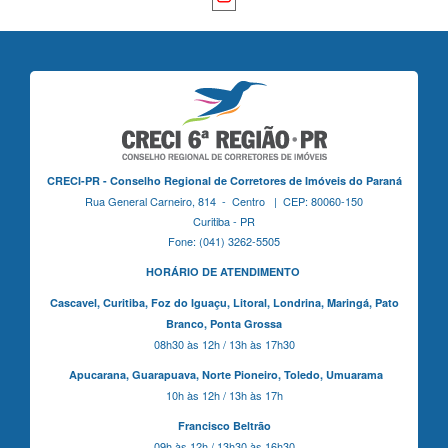
CRECI-PR - Conselho Regional de Corretores de Imóveis do Paraná
Rua General Carneiro, 814 - Centro | CEP: 80060-150
Curitiba - PR
Fone: (041) 3262-5505
HORÁRIO DE ATENDIMENTO
Cascavel,
Curitiba,
Foz do Iguaçu,
Litoral, Londrina, Maringá,
Pato
Branco,
Ponta Grossa
08h30 às 12h / 13h às 17h30
Apucarana,
Guarapuava,
Norte Pioneiro,
Toledo, Umuarama
10h às 12h / 13h às 17h
Francisco Beltrão
09h às 12h / 13h30 às 16h30