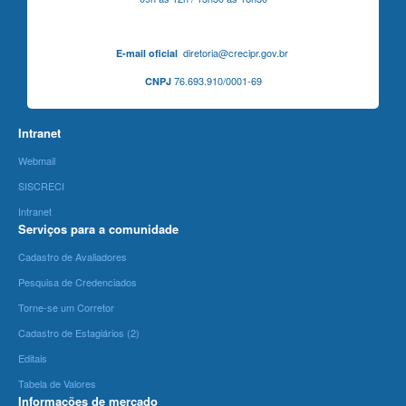
diretoria@crecipr.gov.br
E-mail oficial
76.693.910/0001-69
CNPJ
Intranet
Webmail
SISCRECI
Intranet
Serviços para a comunidade
Cadastro de Avaliadores
Pesquisa de Credenciados
Torne-se um Corretor
Cadastro de Estagiários (2)
Editais
Tabela de Valores
Informações de mercado