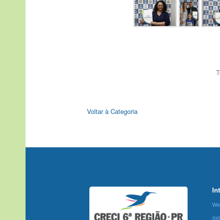
T
Voltar à Categoria
In
We
SI