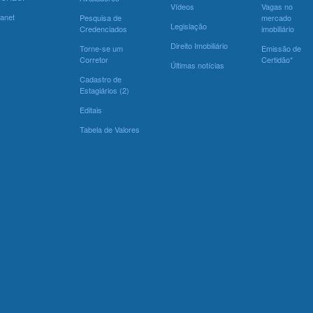
Vídeos
Vagas no
ranet
Pesquisa de
mercado
Legislação
Credenciados
imobiliário
Direito Imobiliário
Torne-se um
Emissão de
Corretor
Certidão*
Últimas notícias
Cadastro de
Estagiários (2)
Editais
Tabela de Valores