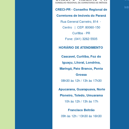
Int
CRECI-PR - Conselho Regional de
Corretores de Imóveis do Paraná
Rua General Carneiro, 814 -
Centro | CEP: 80060-150
Curitiba - PR
Fone: (041) 3262-5505
HORÁRIO DE ATENDIMENTO
Cascavel,
Curitiba,
Foz do
Iguaçu,
Litoral, Londrina,
Maringá,
Pato Branco,
Ponta
Grossa
08h30 às 12h / 13h às 17h30
Apucarana,
Guarapuava,
Norte
Pioneiro,
Toledo, Umuarama
10h às 12h / 13h às 17h
Francisco Beltrão
09h às 12h / 13h30 às 16h30