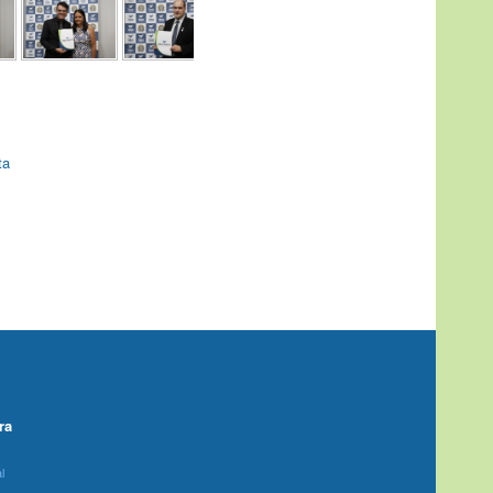
ta
ra
l