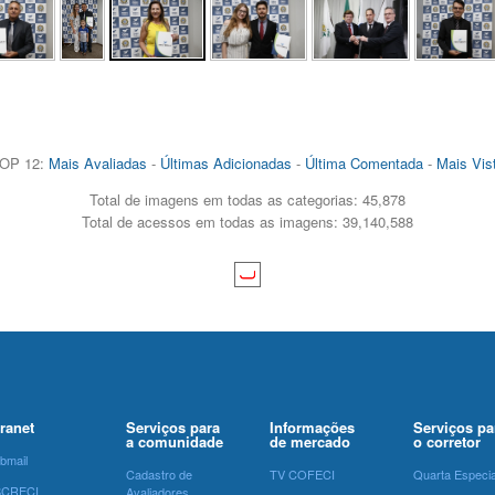
OP 12:
Mais Avaliadas
-
Últimas Adicionadas
-
Última Comentada
-
Mais Vis
Total de imagens em todas as categorias: 45,878
Total de acessos em todas as imagens: 39,140,588
tranet
Serviços para
Informações
Serviços pa
a comunidade
de mercado
o corretor
bmail
Cadastro de
TV COFECI
Quarta Especia
SCRECI
Avaliadores