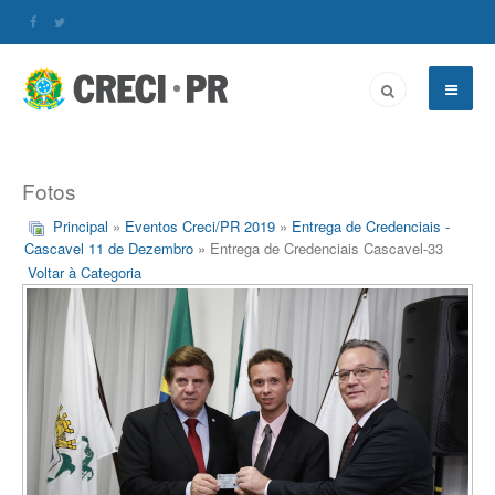
Fotos
Principal
»
Eventos Creci/PR 2019
»
Entrega de Credenciais -
Cascavel 11 de Dezembro
» Entrega de Credenciais Cascavel-33
Voltar à Categoria