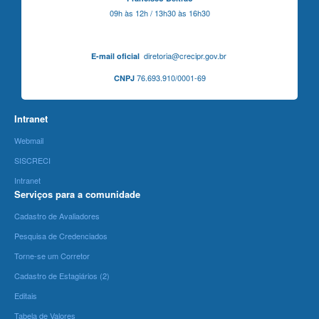
09h às 12h / 13h30 às 16h30
diretoria@crecipr.gov.br
E-mail oficial
76.693.910/0001-69
CNPJ
Intranet
Webmail
SISCRECI
Intranet
Serviços para a comunidade
Cadastro de Avaliadores
Pesquisa de Credenciados
Torne-se um Corretor
Cadastro de Estagiários (2)
Editais
Tabela de Valores